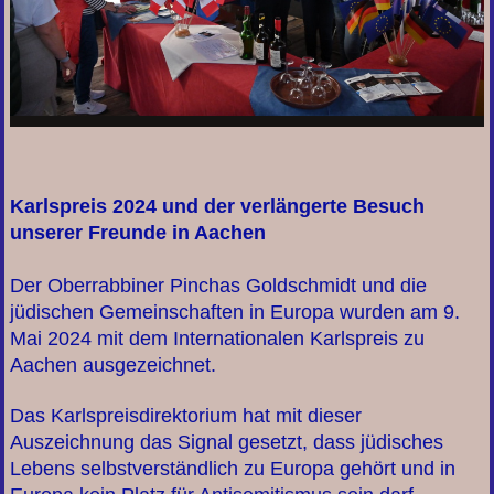
Karlspreis 2024 und der verlängerte Besuch
unserer Freunde in Aachen
Der Oberrabbiner Pinchas Goldschmidt und die
jüdischen Gemeinschaften in Europa wurden am 9.
Mai 2024 mit dem Internationalen Karlspreis zu
Aachen ausgezeichnet.
Das Karlspreisdirektorium hat mit dieser
Auszeichnung das Signal gesetzt, dass jüdisches
Lebens selbstverständlich zu Europa gehört und in