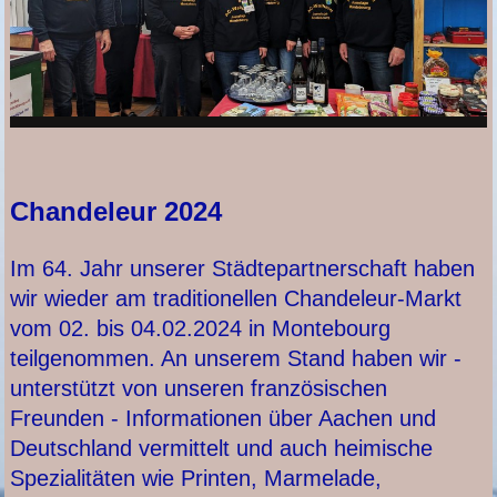
Chand
eleur 2024
Im 64. Jahr unserer Städtepartnerschaft haben
wir wieder am traditionellen Chandeleur-Markt
vom 02. bis 04.02.2024 in Montebourg
teilgenommen.
An unserem Stand haben wir -
unterstützt von unseren französischen
Freunden - Informationen über Aachen und
Deutschland vermittelt und auch heimische
Spezialitäten wie Printen, Marmelade,