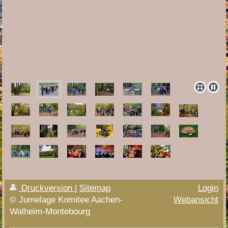
Druckversion
|
Sitemap
Login
© Jumelage Komitee Aachen-
Webansicht
Walheim-Montebourg